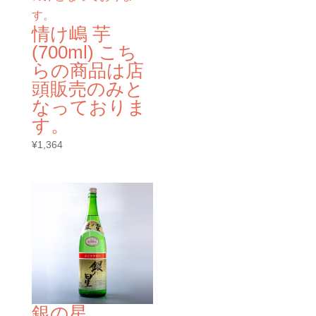
情け嶋 芋
(700ml) こち
らの商品は店
頭販売のみと
なっておりま
す。
¥
1,364
銀の星