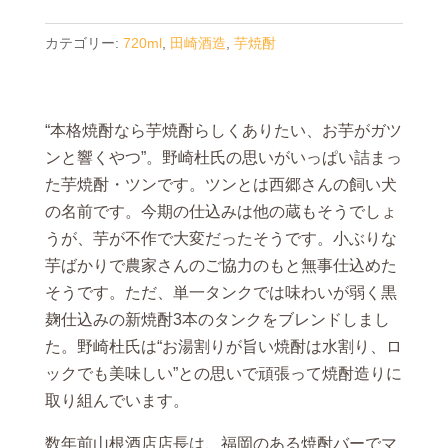
カテゴリー:
720ml
,
田崎酒造
,
芋焼酎
“本格焼酎なら芋焼酎らしくありたい、お芋がガツ
ンと響くやつ”。野崎杜氏の思いがいっぱい詰まっ
た芋焼酎・ツンです。ツンとは西郷さんの飼い犬
の名前です。今期の仕込みは他の蔵もそうでしょ
うが、芋が不作で大変だったそうです。小ぶりな
芋ばかりで農家さんのご協力のもと無事仕込めた
そうです。ただ、単一タンクでは味わいが弱く黒
麹仕込みの新焼酎3本のタンクをブレンドしまし
た。野崎杜氏は“お湯割りが旨い焼酎は水割り、ロ
ックでも美味しい”との思いで頑張って焼酎造りに
取り組んでいます。
数年前山根酒店店長は、福岡のある焼酎バーでマ