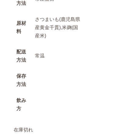
方法
さつまいも(鹿児島県
原材
産黄金千貫),米麹(国
料
産米)
配送
常温
方法
保存
方法
飲み
方
在庫切れ