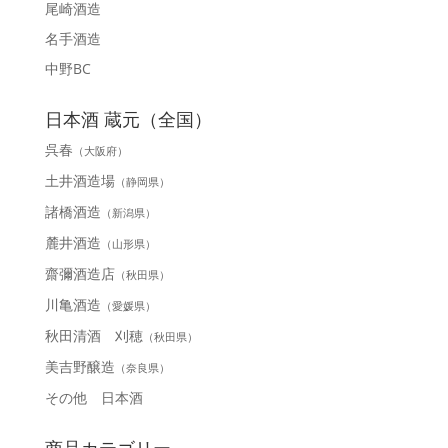
尾崎酒造
名手酒造
中野BC
日本酒 蔵元（全国）
呉春
（大阪府）
土井酒造場
（静岡県）
諸橋酒造
（新潟県）
麓井酒造
（山形県）
齋彌酒造店
（秋田県）
川亀酒造
（愛媛県）
秋田清酒 刈穂
（秋田県）
美吉野醸造
（奈良県）
その他 日本酒