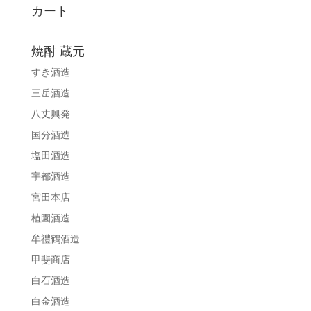
カート
焼酎 蔵元
すき酒造
三岳酒造
八丈興発
国分酒造
塩田酒造
宇都酒造
宮田本店
植園酒造
牟禮鶴酒造
甲斐商店
白石酒造
白金酒造