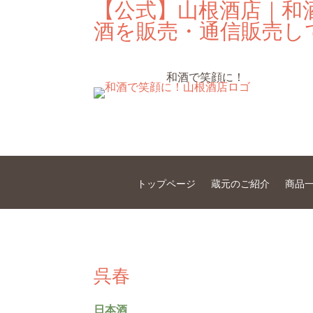
【公式】山根酒店｜和
酒を販売・通信販売し
和酒で笑顔に！
トップページ
蔵元のご紹介
商品
呉春
日本酒