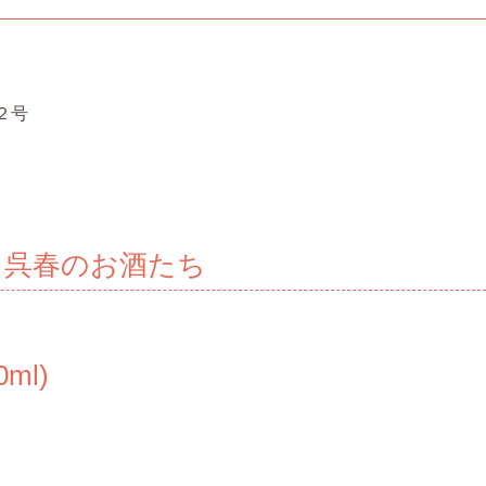
）
２号
る呉春のお酒たち
0ml)