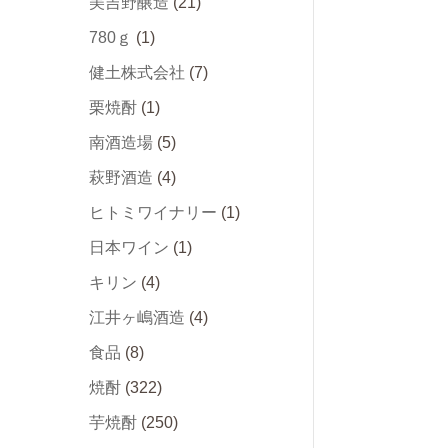
美吉野醸造
(21)
780ｇ
(1)
健土株式会社
(7)
栗焼酎
(1)
南酒造場
(5)
萩野酒造
(4)
ヒトミワイナリー
(1)
日本ワイン
(1)
キリン
(4)
江井ヶ嶋酒造
(4)
食品
(8)
焼酎
(322)
芋焼酎
(250)