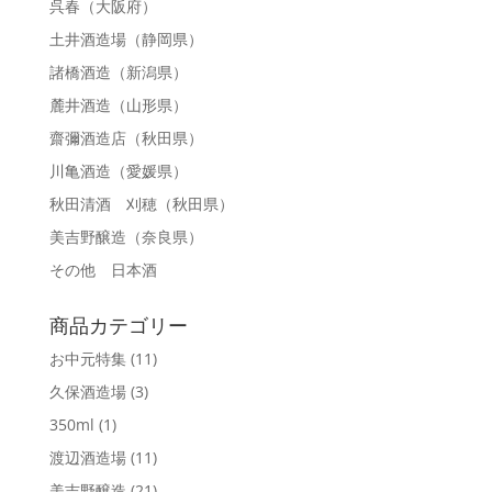
呉春
（大阪府）
土井酒造場
（静岡県）
諸橋酒造
（新潟県）
麓井酒造
（山形県）
齋彌酒造店
（秋田県）
川亀酒造
（愛媛県）
秋田清酒 刈穂
（秋田県）
美吉野醸造
（奈良県）
その他 日本酒
商品カテゴリー
お中元特集
(11)
久保酒造場
(3)
350ml
(1)
渡辺酒造場
(11)
美吉野醸造
(21)