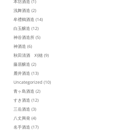
本坊酒造
(1)
浅舞酒造
(2)
牟禮鶴酒造
(14)
白玉醸造
(12)
神谷酒造所
(5)
神酒造
(6)
秋田清酒 刈穂
(9)
藤居醸造
(2)
麓井酒造
(13)
Uncategorized
(10)
青ヶ島酒造
(2)
すき酒造
(12)
三岳酒造
(3)
八丈興発
(4)
名手酒造
(17)