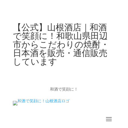
【公式】山根酒店｜和酒
で笑顔に！和歌山県田辺
市からこだわりの焼酎・
日本酒を販売・通信販売
しています
和酒で笑顔に！