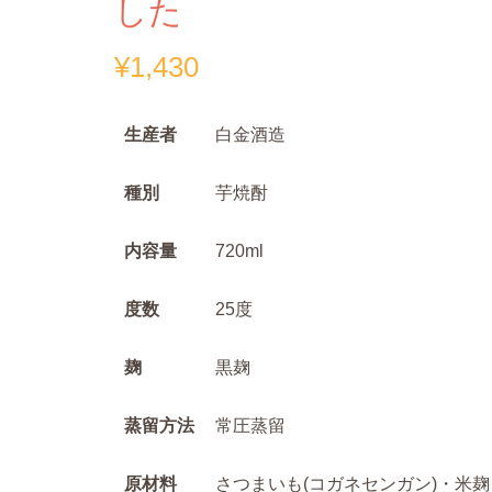
した
¥
1,430
生産者
白金酒造
種別
芋焼酎
内容量
720ml
度数
25度
麹
黒麹
蒸留方法
常圧蒸留
原材料
さつまいも(コガネセンガン)・米麹