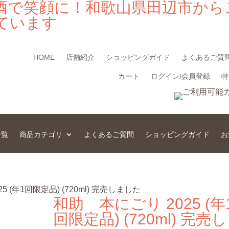
酒で笑顔に！和歌山県田辺市から
ています
HOME
店舗紹介
ショッピングガイド
よくあるご質
カート
ログイン/会員登録
特
一覧
商品カテゴリ
よくあるご質問
ショッピングガイド
お
5 (年1回限定品) (720ml) 完売しました
和助 本にごり 2025 (年
回限定品) (720ml) 完売