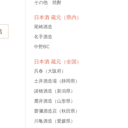
その他 焼酎
日本酒 蔵元（県内）
尾崎酒造
信
名手酒造
中野BC
日本酒 蔵元（全国）
呉春
（大阪府）
土井酒造場
（静岡県）
諸橋酒造
（新潟県）
麓井酒造
（山形県）
齋彌酒造店
（秋田県）
川亀酒造
（愛媛県）