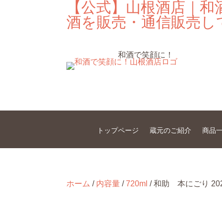
【公式】山根酒店｜和
酒を販売・通信販売し
和酒で笑顔に！
トップページ
蔵元のご紹介
商品
ホーム
/
内容量
/
720ml
/ 和助 本にごり 202