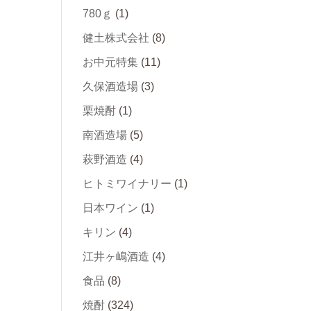
780ｇ
(1)
健土株式会社
(8)
お中元特集
(11)
久保酒造場
(3)
栗焼酎
(1)
南酒造場
(5)
萩野酒造
(4)
ヒトミワイナリー
(1)
日本ワイン
(1)
キリン
(4)
江井ヶ嶋酒造
(4)
食品
(8)
焼酎
(324)