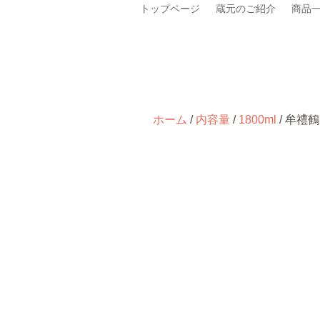
トップページ
蔵元のご紹介
商品
ホーム
/
内容量
/
1800ml
/ 牟禮鶴