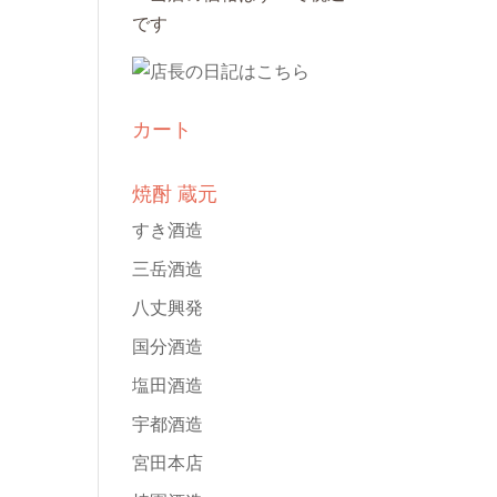
カート
焼酎 蔵元
すき酒造
三岳酒造
八丈興発
国分酒造
塩田酒造
宇都酒造
宮田本店