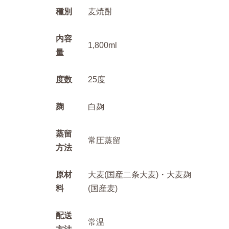
種別
麦焼酎
内容
1,800ml
量
度数
25度
麹
白麹
蒸留
常圧蒸留
方法
原材
大麦(国産二条大麦)・大麦麹
料
(国産麦)
配送
常温