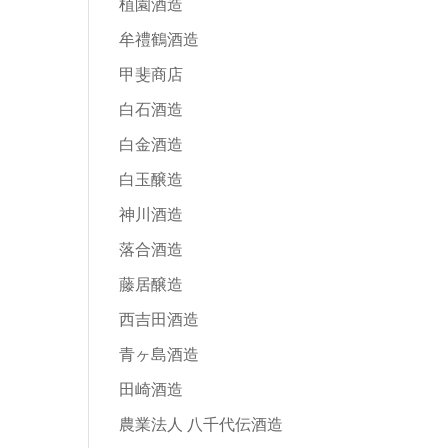
植園酒造
牟禮鶴酒造
甲斐商店
白石酒造
白金酒造
白玉醸造
神川酒造
落合酒造
藤居醸造
西吉田酒造
青ヶ島酒造
田崎酒造
農業法人 八千代伝酒造