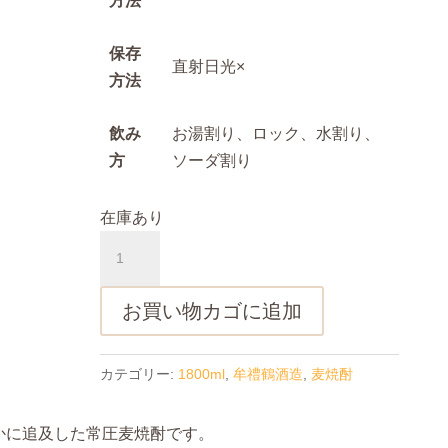
方法
保存
直射日光×
方法
飲み
お湯割り、ロック、水割り、
方
ソーダ割り
在庫あり
牟
禮
鶴
お買い物カゴに追加
黄
鐘
カテゴリー:
1800ml
,
牟禮鶴酒造
,
麦焼酎
(む
れ
づ
かに追及した常圧麦焼酎です。