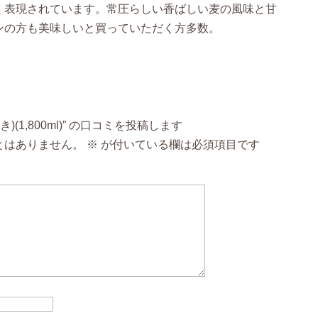
る
く表現されています。常圧らしい香ばしい麦の風味と甘
お
ンの方も美味しいと買っていただく方多数。
う
し
き)
(1,800ml)
個
(1,800ml)” の口コミを投稿します
とはありません。
※
が付いている欄は必須項目です