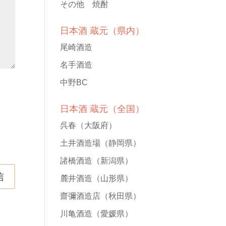
その他 焼酎
日本酒 蔵元（県内）
尾崎酒造
名手酒造
中野BC
日本酒 蔵元（全国）
呉春
（大阪府）
土井酒造場
（静岡県）
諸橋酒造
（新潟県）
信
麓井酒造
（山形県）
齋彌酒造店
（秋田県）
川亀酒造
（愛媛県）