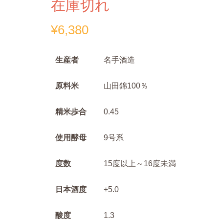
在庫切れ
¥
6,380
生産者
名手酒造
原料米
山田錦100％
精米歩合
0.45
使用酵母
9号系
度数
15度以上～16度未満
日本酒度
+5.0
酸度
1.3