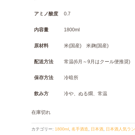
アミノ酸度
0.7
内容量
1800ml
原材料
米(国産) 米麹(国産)
配送方法
常温(6月～9月はクール便推奨)
保存方法
冷暗所
飲み方
冷や、ぬる燗、常温
在庫切れ
カテゴリー:
1800ml
,
名手酒造
,
日本酒
,
日本酒人気ラ