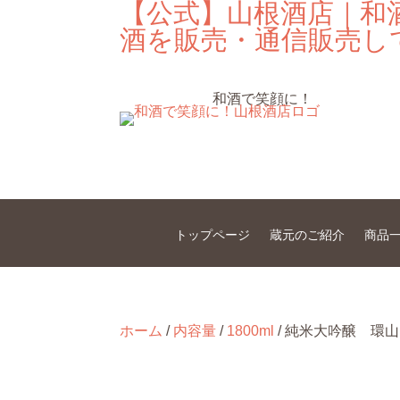
【公式】山根酒店｜和
酒を販売・通信販売し
和酒で笑顔に！
トップページ
蔵元のご紹介
商品
ホーム
/
内容量
/
1800ml
/ 純米大吟醸 環山 