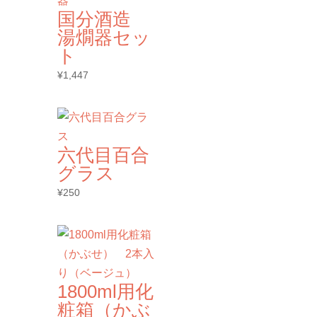
国分酒造
湯燗器セッ
ト
¥
1,447
六代目百合
グラス
¥
250
1800ml用化
粧箱（かぶ