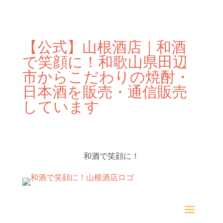
【公式】山根酒店｜和酒
で笑顔に！和歌山県田辺
市からこだわりの焼酎・
日本酒を販売・通信販売
しています
和酒で笑顔に！