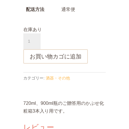
配送方法
通常便
在庫あり
720ml、
900ml
用
お買い物カゴに追加
化
粧
箱
カテゴリー:
酒器・その他
（か
ぶ
せ）
720ml、900ml瓶のご贈答用のかぶせ化
3
粧箱3本入り用です。
本
入
レビュー