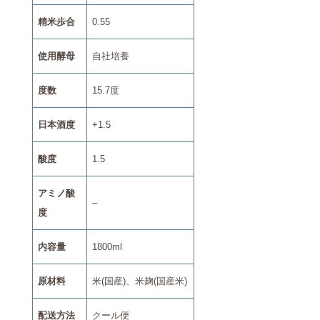
精米歩合
0.55
使用酵母
自社培養
度数
15.7度
日本酒度
+1.5
酸度
1.5
アミノ酸
–
度
内容量
1800ml
原材料
米(国産)、米麹(国産米)
配送方法
クール便