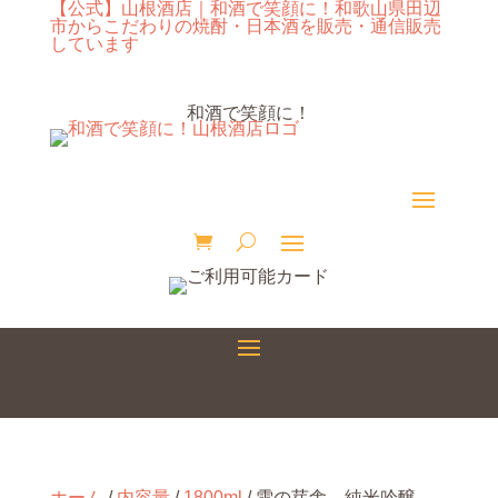
【公式】山根酒店｜和酒で笑顔に！和歌山県田辺
市からこだわりの焼酎・日本酒を販売・通信販売
しています
和酒で笑顔に！
ホーム
/
内容量
/
1800ml
/ 雪の芽舎 純米吟醸