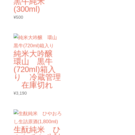
黒牛純米
(300ml)
¥
500
純米大吟醸
環山 黒牛
(720ml)箱入
り 冷蔵管理
在庫切れ
¥
3,190
生酛純米 ひ