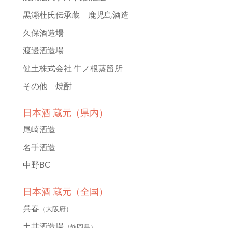
黒瀬杜氏伝承蔵 鹿児島酒造
久保酒造場
渡邊酒造場
健土株式会社 牛ノ根蒸留所
その他 焼酎
日本酒 蔵元（県内）
尾崎酒造
名手酒造
中野BC
日本酒 蔵元（全国）
呉春
（大阪府）
土井酒造場
（静岡県）