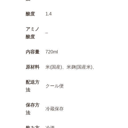
酸度
1.4
アミノ
–
酸度
内容量
720ml
原材料
米(国産)、米麹(国産米)、
配送方
クール便
法
保存方
冷蔵保存
法
飲み方
冷酒