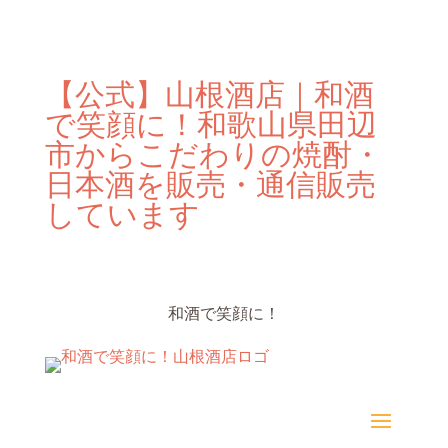
【公式】山根酒店｜和酒
で笑顔に！和歌山県田辺
市からこだわりの焼酎・
日本酒を販売・通信販売
しています
和酒で笑顔に！