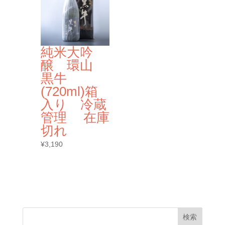
純米大吟
醸 環山
黒牛
(720ml)箱
入り 冷蔵
管理 在庫
切れ
¥
3,190