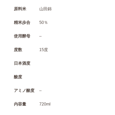
原料米
山田錦
精米歩合
50％
使用酵母
–
度数
15度
日本酒度
酸度
アミノ酸度
–
内容量
720ml