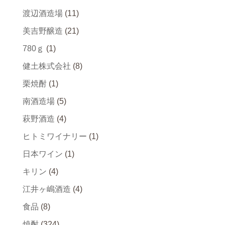
渡辺酒造場
(11)
美吉野醸造
(21)
780ｇ
(1)
健土株式会社
(8)
栗焼酎
(1)
南酒造場
(5)
萩野酒造
(4)
ヒトミワイナリー
(1)
日本ワイン
(1)
キリン
(4)
江井ヶ嶋酒造
(4)
食品
(8)
焼酎
(324)