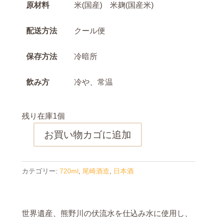
原材料
米(国産) 米麹(国産米)
配送方法
クール便
保存方法
冷暗所
飲み方
冷や、常温
残り在庫1個
お買い物カゴに追加
太
平
洋
カテゴリー:
720ml
,
尾崎酒造
,
日本酒
純
米
吟
世界遺産、熊野川の伏流水を仕込み水に使用し、