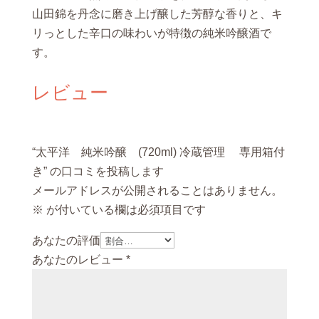
醸
山田錦を丹念に磨き上げ醸した芳醇な香りと、キ
(720ml)
リっとした辛口の味わいが特徴の純米吟醸酒で
冷
す。
蔵
管
レビュー
理
専
“太平洋 純米吟醸 (720ml) 冷蔵管理 専用箱付
用
き” の口コミを投稿します
箱
メールアドレスが公開されることはありません。
付
※
が付いている欄は必須項目です
き
個
あなたの評価
あなたのレビュー
*