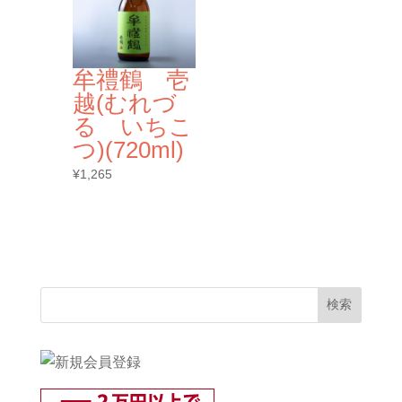
牟禮鶴 壱
越(むれづ
る いちこ
つ)(720ml)
¥
1,265