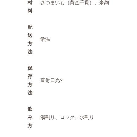
材
さつまいも（黄金千貫）、米麹
料
配
送
常温
方
法
保
存
直射日光×
方
法
飲
み
湯割り、ロック、水割り
方