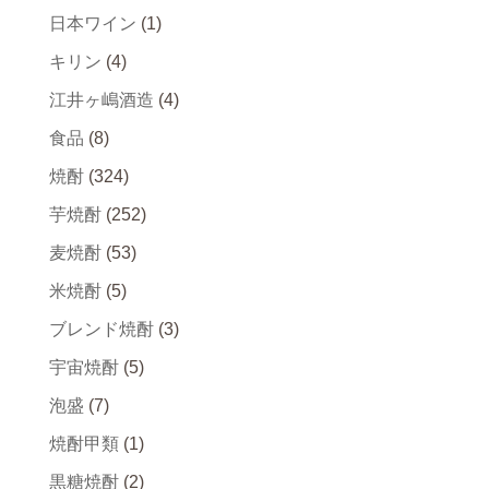
日本ワイン
(1)
キリン
(4)
江井ヶ嶋酒造
(4)
食品
(8)
焼酎
(324)
芋焼酎
(252)
麦焼酎
(53)
米焼酎
(5)
ブレンド焼酎
(3)
宇宙焼酎
(5)
泡盛
(7)
焼酎甲類
(1)
黒糖焼酎
(2)