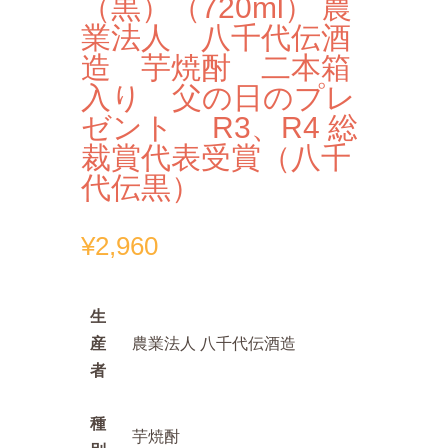
（黒）（720ml） 農
業法人 八千代伝酒
造 芋焼酎 二本箱
入り 父の日のプレ
ゼント R3、R4 総
裁賞代表受賞（八千
代伝黒）
¥
2,960
生
産
農業法人 八千代伝酒造
者
種
芋焼酎