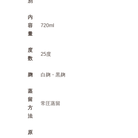
別
内
容
720ml
量
度
25度
数
麹
白麹・黒麹
蒸
留
常圧蒸留
方
法
原