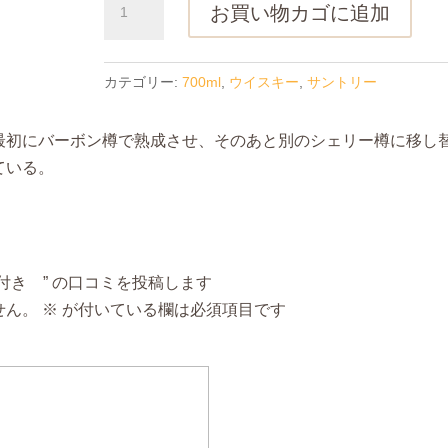
お買い物カゴに追加
ル
ヴ
ェ
カテゴリー:
700ml
,
ウイスキー
,
サントリー
ニ
ー
最初にバーボン樽で熟成させ、そのあと別のシェリー樽に移し
12
ている。
年
ダ
ブ
ル
 箱付き ” の口コミを投稿します
ウ
せん。
※
が付いている欄は必須項目です
ッ
ド
(700ml)
箱
付