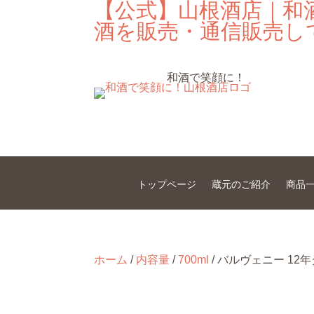
【公式】山根酒店｜和
酒を販売・通信販売し
和酒で笑顔に！
トップページ
蔵元のご紹介
商品
ホーム
/
内容量
/
700ml
/ バルヴェニー 12