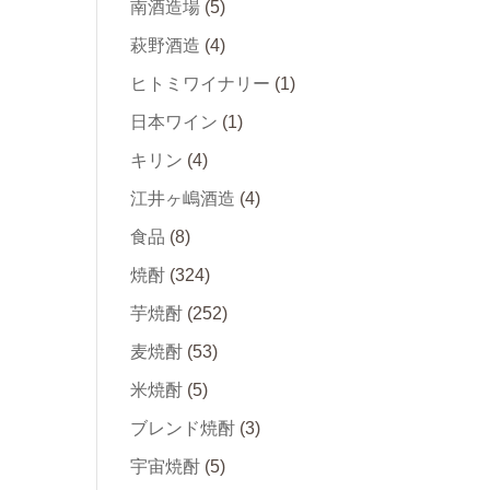
南酒造場
(5)
萩野酒造
(4)
ヒトミワイナリー
(1)
日本ワイン
(1)
キリン
(4)
江井ヶ嶋酒造
(4)
食品
(8)
焼酎
(324)
芋焼酎
(252)
麦焼酎
(53)
米焼酎
(5)
ブレンド焼酎
(3)
宇宙焼酎
(5)