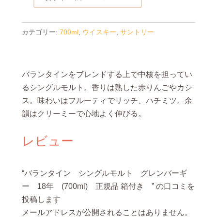
バ
ラ
ン
カテゴリー:
700ml
,
ウイスキー
,
サントリー
タ
イ
ン
バランタインをブレンドする上で中核を担ってい
シ
るシングルモルト。香りは熟した赤りんごやカシ
ン
ス。味わいはフルーティでリッチ、ハチミツ。余
グ
韻はクリーミーで心地よく伸びる。
ル
モ
レビュー
ル
ト
グ
“バランタイン シングルモルト グレンバーギ
レ
ー 18年 (700ml) 正規品 箱付き ” の口コミを
ン
投稿します
バ
メールアドレスが公開されることはありません。