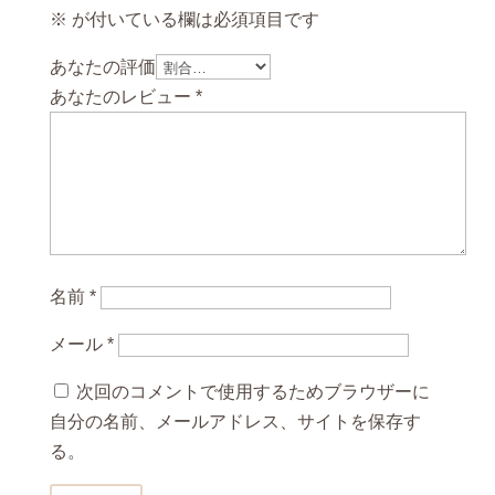
ー
※
が付いている欄は必須項目です
ギ
あなたの評価
ー
あなたのレビュー
*
18
年
(700ml)
正
規
品
箱
名前
*
付
き
メール
*
個
次回のコメントで使用するためブラウザーに
自分の名前、メールアドレス、サイトを保存す
る。