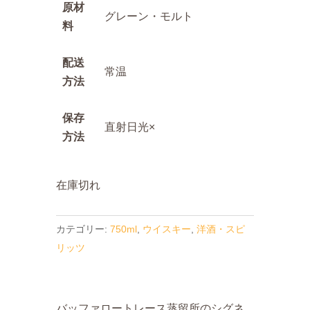
原材
グレーン・モルト
料
配送
常温
方法
保存
直射日光×
方法
在庫切れ
カテゴリー:
750ml
,
ウイスキー
,
洋酒・スピ
リッツ
バッファロートレース蒸留所のシグネ