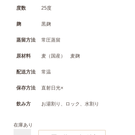
度数
25度
麹
黒麹
蒸留方法
常圧蒸留
原材料
麦（国産） 麦麹
配送方法
常温
保存方法
直射日光×
飲み方
お湯割り、ロック、水割り
在庫あり
麦