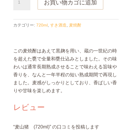
お買い物カゴに追加
山
猪
(720ml)
カテゴリー:
720ml
,
すき酒造
,
麦焼酎
個
この麦焼酎はあえて黒麹を用い、蔵の一世紀の時
を超えた甕で全量和甕仕込みとしました。その味
わいは通常長期熟成させることで味わえる旨味や
香りを、なんと一年半程の短い熟成期間で再現し
ました。麦感がしっかりとしており、香ばしい香
りや甘味を楽しめます。
レビュー
“麦山猪 (720ml)” の口コミを投稿します