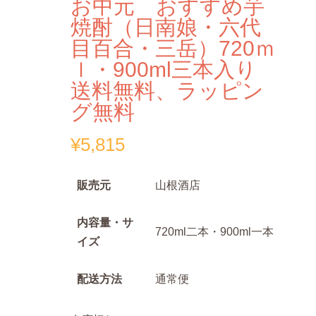
お中元 おすすめ芋
焼酎（日南娘・六代
目百合・三岳）720ｍ
ｌ・900ml三本入り
送料無料、ラッピン
グ無料
¥
5,815
販売元
山根酒店
内容量・サ
720ml二本・900ml一本
イズ
配送方法
通常便