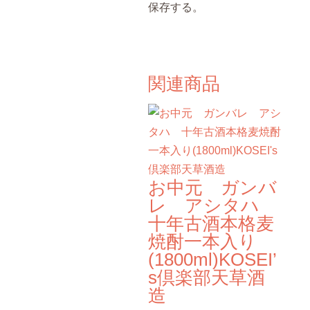
保存する。
関連商品
お中元 ガンバ
レ アシタハ
十年古酒本格麦
焼酎一本入り
(1800ml)KOSEI’
s倶楽部天草酒
造