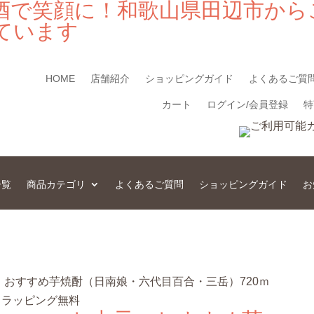
酒で笑顔に！和歌山県田辺市から
ています
HOME
店舗紹介
ショッピングガイド
よくあるご質
カート
ログイン/会員登録
特
一覧
商品カテゴリ
よくあるご質問
ショッピングガイド
お
元 おすすめ芋焼酎（日南娘・六代目百合・三岳）720ｍ
、ラッピング無料