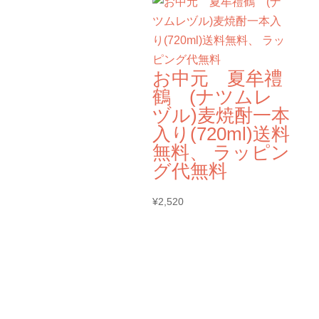
お中元 夏牟禮
鶴 (ナツムレ
ヅル)麦焼酎一本
入り(720ml)送料
無料、 ラッピン
グ代無料
¥
2,520