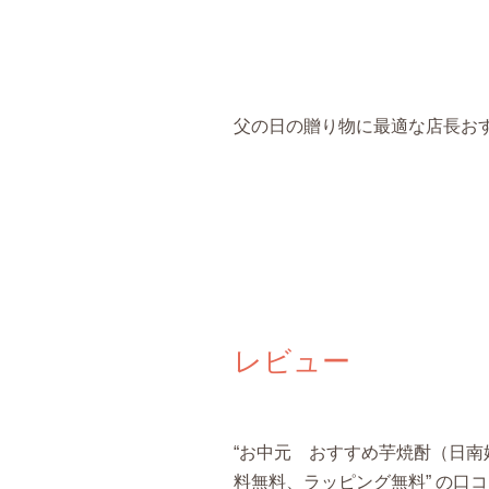
父の日の贈り物に最適な店長お
レビュー
“お中元 おすすめ芋焼酎（日南娘
料無料、ラッピング無料” の口