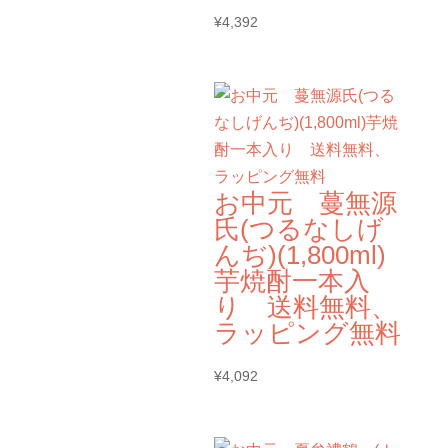
¥
4,392
お中元 蔓無源
氏(つるなしげ
んぢ)(1,800ml)
芋焼酎一本入
り 送料無料、
ラッピング無料
¥
4,092