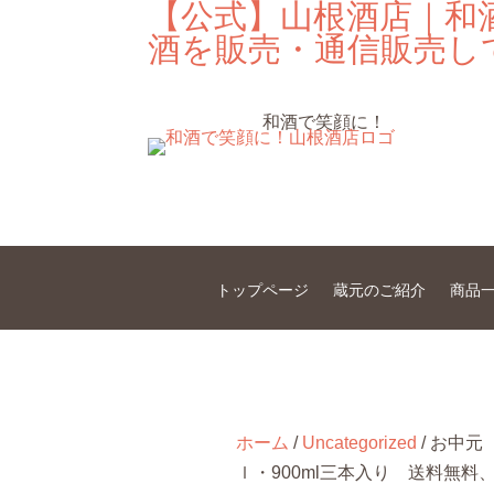
【公式】山根酒店｜和
酒を販売・通信販売し
和酒で笑顔に！
トップページ
蔵元のご紹介
商品
ホーム
/
Uncategorized
/ お中
ｌ・900ml三本入り 送料無料