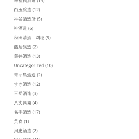
牟禮鶴酒造
(14)
白玉醸造
(12)
神谷酒造所
(5)
神酒造
(6)
秋田清酒 刈穂
(9)
藤居醸造
(2)
麓井酒造
(13)
Uncategorized
(10)
青ヶ島酒造
(2)
すき酒造
(12)
三岳酒造
(3)
八丈興発
(4)
名手酒造
(17)
呉春
(1)
河忠酒造
(2)