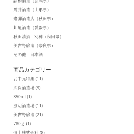
諸橋酒造
（新潟県）
麓井酒造
（山形県）
齋彌酒造店
（秋田県）
川亀酒造
（愛媛県）
秋田清酒 刈穂
（秋田県）
美吉野醸造
（奈良県）
その他 日本酒
商品カテゴリー
お中元特集
(11)
久保酒造場
(3)
350ml
(1)
渡辺酒造場
(11)
美吉野醸造
(21)
780ｇ
(1)
健土株式会社
(8)