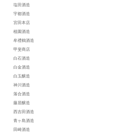
塩田酒造
宇都酒造
宮田本店
植園酒造
牟禮鶴酒造
甲斐商店
白石酒造
白金酒造
白玉醸造
神川酒造
落合酒造
藤居醸造
西吉田酒造
青ヶ島酒造
田崎酒造