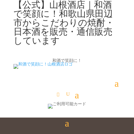
【公式】山根酒店｜和酒
で笑顔に！和歌山県田辺
市からこだわりの焼酎・
日本酒を販売・通信販売
しています
和酒で笑顔に！