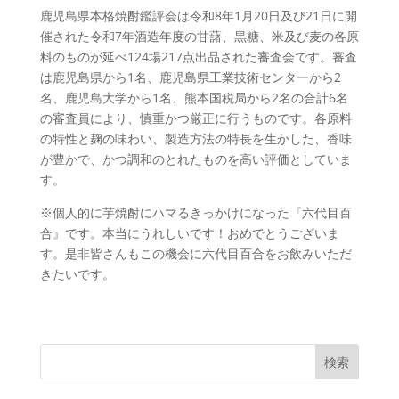
鹿児島県本格焼酎鑑評会は令和8年1月20日及び21日に開
催された令和7年酒造年度の甘藷、黒糖、米及び麦の各原
料のものが延べ124場217点出品された審査会です。審査
は鹿児島県から1名、鹿児島県工業技術センターから2
名、鹿児島大学から1名、熊本国税局から2名の合計6名
の審査員により、慎重かつ厳正に行うものです。各原料
の特性と麹の味わい、製造方法の特長を生かした、香味
が豊かで、かつ調和のとれたものを高い評価としていま
す。
※個人的に芋焼酎にハマるきっかけになった『六代目百
合』です。本当にうれしいです！おめでとうございま
す。是非皆さんもこの機会に六代目百合をお飲みいただ
きたいです。