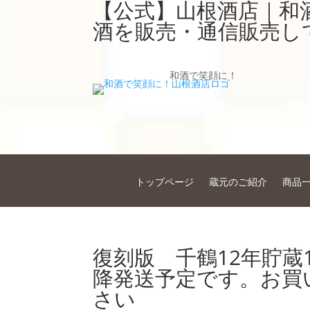
【公式】山根酒店｜和
酒を販売・通信販売し
和酒で笑顔に！
トップページ
蔵元のご紹介
商品
復刻版 千鶴12年貯蔵
降発送予定です。お買
さい