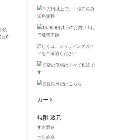
芋焼
2月6
詳しくは、
ショッピングガイ
ド
をご確認ください
カート
焼酎 蔵元
すき酒造
三岳酒造