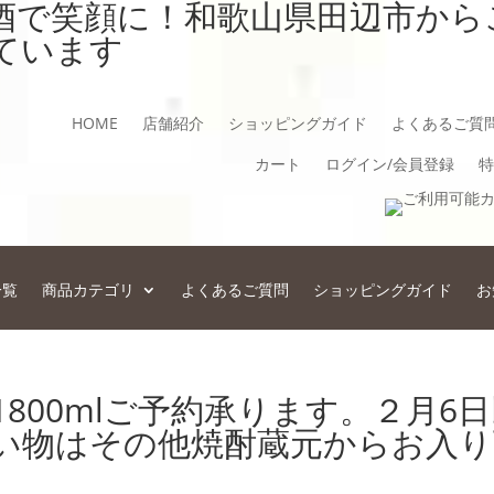
酒で笑顔に！和歌山県田辺市から
ています
HOME
店舗紹介
ショッピングガイド
よくあるご質
カート
ログイン/会員登録
特
一覧
商品カテゴリ
よくあるご質問
ショッピングガイド
お
1800mlご予約承ります。２月6
い物はその他焼酎蔵元からお入り