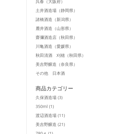
呉春
（大阪府）
土井酒造場
（静岡県）
諸橋酒造
（新潟県）
麓井酒造
（山形県）
齋彌酒造店
（秋田県）
川亀酒造
（愛媛県）
秋田清酒 刈穂
（秋田県）
美吉野醸造
（奈良県）
その他 日本酒
商品カテゴリー
久保酒造場
(3)
350ml
(1)
渡辺酒造場
(11)
美吉野醸造
(21)
780ｇ
(1)