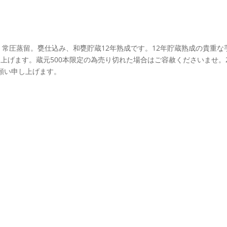
。常圧蒸留。甕仕込み、和甕貯蔵12年熟成です。12年貯蔵熟成の貴重な
し上げます。蔵元500本限定の為売り切れた場合はご容赦くださいませ。
願い申し上げます。