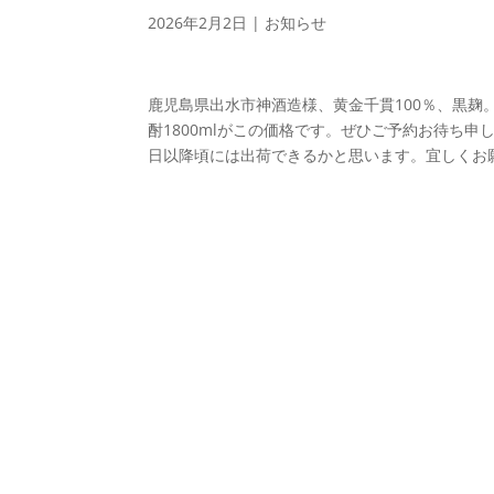
2026年2月2日
|
お知らせ
鹿児島県出水市神酒造様、黄金千貫100％、黒麹
酎1800mlがこの価格です。ぜひご予約お待ち申
日以降頃には出荷できるかと思います。宜しくお