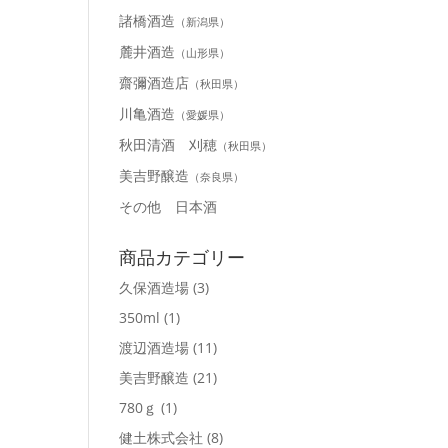
諸橋酒造
（新潟県）
麓井酒造
（山形県）
齋彌酒造店
（秋田県）
川亀酒造
（愛媛県）
秋田清酒 刈穂
（秋田県）
美吉野醸造
（奈良県）
その他 日本酒
商品カテゴリー
久保酒造場
(3)
350ml
(1)
渡辺酒造場
(11)
美吉野醸造
(21)
780ｇ
(1)
健土株式会社
(8)