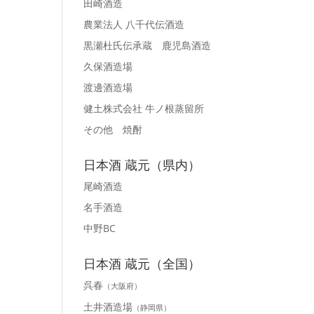
田崎酒造
農業法人 八千代伝酒造
黒瀬杜氏伝承蔵 鹿児島酒造
久保酒造場
渡邊酒造場
健土株式会社 牛ノ根蒸留所
その他 焼酎
日本酒 蔵元（県内）
尾崎酒造
名手酒造
中野BC
日本酒 蔵元（全国）
呉春
（大阪府）
土井酒造場
（静岡県）