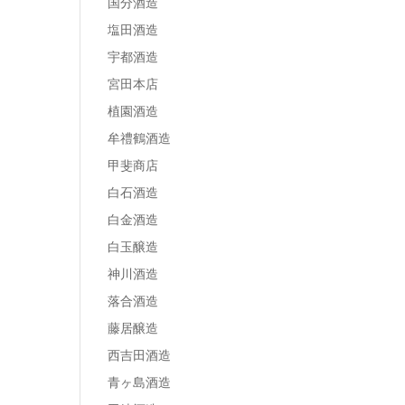
国分酒造
塩田酒造
宇都酒造
宮田本店
植園酒造
牟禮鶴酒造
甲斐商店
白石酒造
白金酒造
白玉醸造
神川酒造
落合酒造
藤居醸造
西吉田酒造
青ヶ島酒造