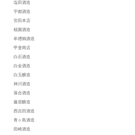
塩田酒造
宇都酒造
宮田本店
植園酒造
牟禮鶴酒造
甲斐商店
白石酒造
白金酒造
白玉醸造
神川酒造
落合酒造
藤居醸造
西吉田酒造
青ヶ島酒造
田崎酒造