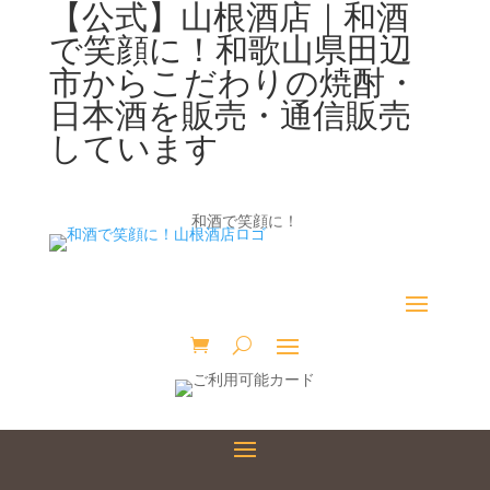
【公式】山根酒店｜和酒
で笑顔に！和歌山県田辺
市からこだわりの焼酎・
日本酒を販売・通信販売
しています
和酒で笑顔に！