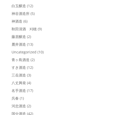
白玉醸造
(12)
神谷酒造所
(5)
神酒造
(6)
秋田清酒 刈穂
(9)
藤居醸造
(2)
麓井酒造
(13)
Uncategorized
(10)
青ヶ島酒造
(2)
すき酒造
(12)
三岳酒造
(3)
八丈興発
(4)
名手酒造
(17)
呉春
(1)
河忠酒造
(2)
国分酒造
(42)