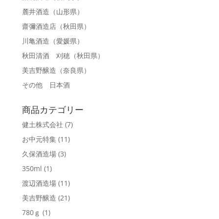
麓井酒造
（山形県）
齋彌酒造店
（秋田県）
川亀酒造
（愛媛県）
秋田清酒 刈穂
（秋田県）
美吉野醸造
（奈良県）
その他 日本酒
商品カテゴリー
健土株式会社
(7)
お中元特集
(11)
久保酒造場
(3)
350ml
(1)
渡辺酒造場
(11)
美吉野醸造
(21)
780ｇ
(1)