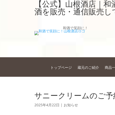
【公式】山根酒店｜和
酒を販売・通信販売し
和酒で笑顔に！
トップページ
蔵元のご紹介
商品
サニークリームのご予
2025年4月22日
|
お知らせ