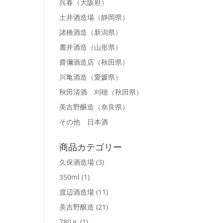
呉春
（大阪府）
土井酒造場
（静岡県）
諸橋酒造
（新潟県）
麓井酒造
（山形県）
齋彌酒造店
（秋田県）
川亀酒造
（愛媛県）
秋田清酒 刈穂
（秋田県）
美吉野醸造
（奈良県）
その他 日本酒
商品カテゴリー
久保酒造場
(3)
350ml
(1)
渡辺酒造場
(11)
美吉野醸造
(21)
780ｇ
(1)