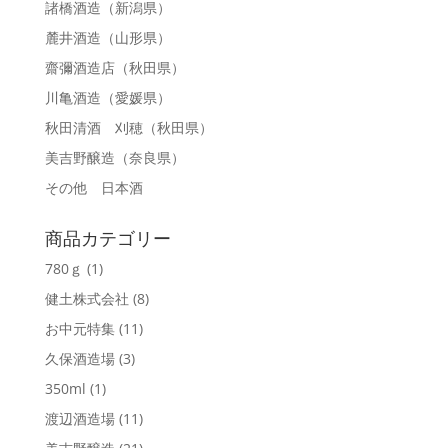
諸橋酒造
（新潟県）
麓井酒造
（山形県）
齋彌酒造店
（秋田県）
川亀酒造
（愛媛県）
秋田清酒 刈穂
（秋田県）
美吉野醸造
（奈良県）
その他 日本酒
商品カテゴリー
780ｇ
(1)
健土株式会社
(8)
お中元特集
(11)
久保酒造場
(3)
350ml
(1)
渡辺酒造場
(11)