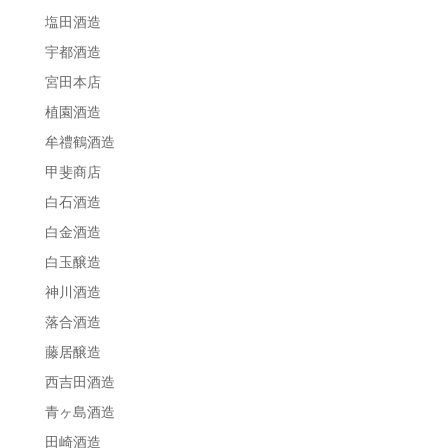
塩田酒造
宇都酒造
宮田本店
植園酒造
牟禮鶴酒造
甲斐商店
白石酒造
白金酒造
白玉醸造
神川酒造
落合酒造
藤居醸造
西吉田酒造
青ヶ島酒造
田崎酒造