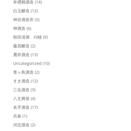
牟禮鶴酒造
(14)
白玉醸造
(12)
神谷酒造所
(5)
神酒造
(6)
秋田清酒 刈穂
(9)
藤居醸造
(2)
麓井酒造
(13)
Uncategorized
(10)
青ヶ島酒造
(2)
すき酒造
(12)
三岳酒造
(3)
八丈興発
(4)
名手酒造
(17)
呉春
(1)
河忠酒造
(2)