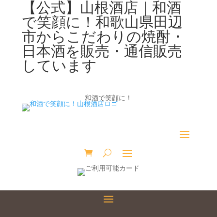
【公式】山根酒店｜和酒
で笑顔に！和歌山県田辺
市からこだわりの焼酎・
日本酒を販売・通信販売
しています
和酒で笑顔に！