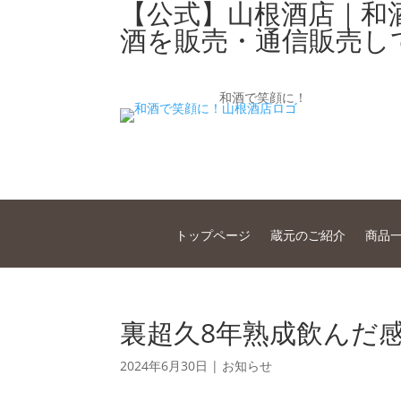
【公式】山根酒店｜和
酒を販売・通信販売し
和酒で笑顔に！
トップページ
蔵元のご紹介
商品
裏超久8年熟成飲んだ
2024年6月30日
|
お知らせ