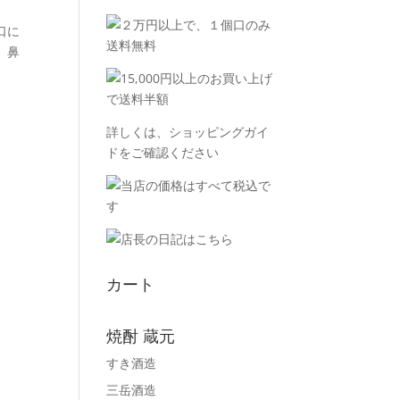
口に
。鼻
詳しくは、
ショッピングガイ
ド
をご確認ください
カート
焼酎 蔵元
すき酒造
三岳酒造