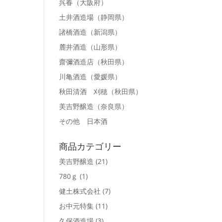
呉春
（大阪府）
土井酒造場
（静岡県）
諸橋酒造
（新潟県）
麓井酒造
（山形県）
齋彌酒造店
（秋田県）
川亀酒造
（愛媛県）
秋田清酒 刈穂
（秋田県）
美吉野醸造
（奈良県）
その他 日本酒
商品カテゴリー
美吉野醸造
(21)
780ｇ
(1)
健土株式会社
(7)
お中元特集
(11)
久保酒造場
(3)