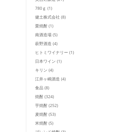
780ｇ
(1)
健土株式会社
(8)
栗焼酎
(1)
南酒造場
(5)
萩野酒造
(4)
ヒトミワイナリー
(1)
日本ワイン
(1)
キリン
(4)
江井ヶ嶋酒造
(4)
食品
(8)
焼酎
(324)
芋焼酎
(252)
麦焼酎
(53)
米焼酎
(5)
ブレンド焼酎
(3)