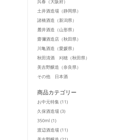
呉春
（大阪府）
土井酒造場
（静岡県）
諸橋酒造
（新潟県）
麓井酒造
（山形県）
齋彌酒造店
（秋田県）
川亀酒造
（愛媛県）
秋田清酒 刈穂
（秋田県）
美吉野醸造
（奈良県）
その他 日本酒
商品カテゴリー
お中元特集
(11)
久保酒造場
(3)
350ml
(1)
渡辺酒造場
(11)
美吉野醸造
(21)