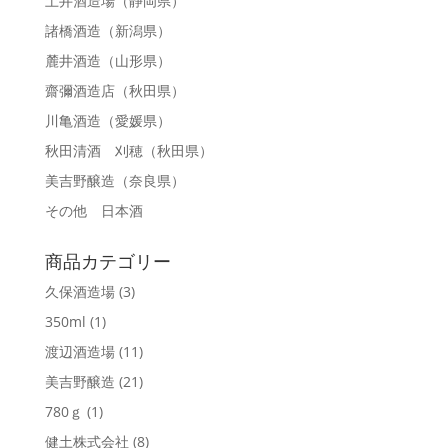
土井酒造場
（静岡県）
諸橋酒造
（新潟県）
麓井酒造
（山形県）
齋彌酒造店
（秋田県）
川亀酒造
（愛媛県）
秋田清酒 刈穂
（秋田県）
美吉野醸造
（奈良県）
その他 日本酒
商品カテゴリー
久保酒造場
(3)
350ml
(1)
渡辺酒造場
(11)
美吉野醸造
(21)
780ｇ
(1)
健土株式会社
(8)