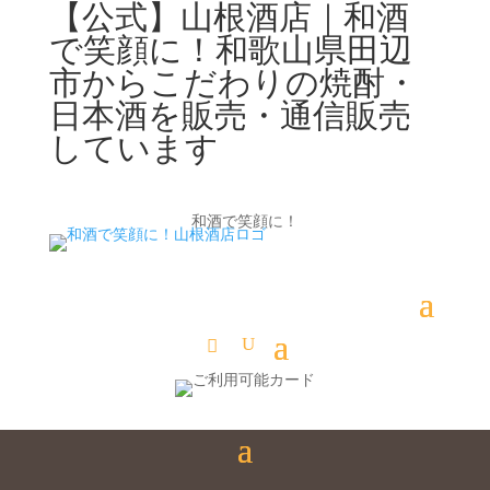
【公式】山根酒店｜和酒
で笑顔に！和歌山県田辺
市からこだわりの焼酎・
日本酒を販売・通信販売
しています
和酒で笑顔に！