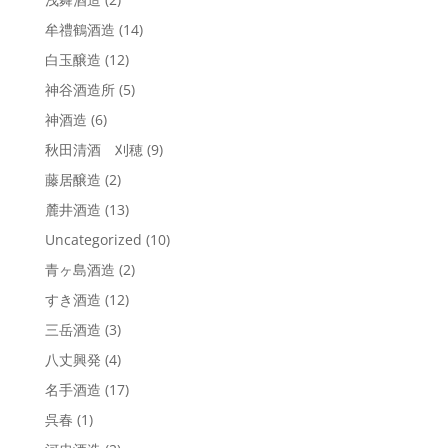
牟禮鶴酒造
(14)
白玉醸造
(12)
神谷酒造所
(5)
神酒造
(6)
秋田清酒 刈穂
(9)
藤居醸造
(2)
麓井酒造
(13)
Uncategorized
(10)
青ヶ島酒造
(2)
すき酒造
(12)
三岳酒造
(3)
八丈興発
(4)
名手酒造
(17)
呉春
(1)