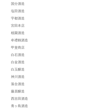
国分酒造
塩田酒造
宇都酒造
宮田本店
植園酒造
牟禮鶴酒造
甲斐商店
白石酒造
白金酒造
白玉醸造
神川酒造
落合酒造
藤居醸造
西吉田酒造
青ヶ島酒造