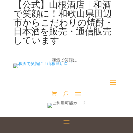
【公式】山根酒店｜和酒
で笑顔に！和歌山県田辺
市からこだわりの焼酎・
日本酒を販売・通信販売
しています
和酒で笑顔に！