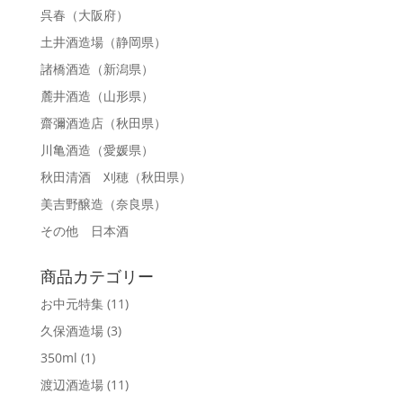
呉春
（大阪府）
土井酒造場
（静岡県）
諸橋酒造
（新潟県）
麓井酒造
（山形県）
齋彌酒造店
（秋田県）
川亀酒造
（愛媛県）
秋田清酒 刈穂
（秋田県）
美吉野醸造
（奈良県）
その他 日本酒
商品カテゴリー
お中元特集
(11)
久保酒造場
(3)
350ml
(1)
渡辺酒造場
(11)