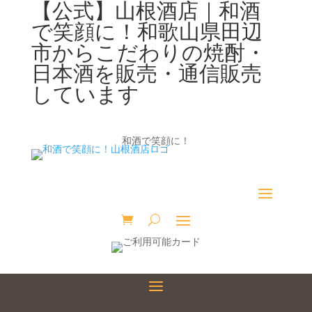
【公式】山根酒店｜和酒
で笑顔に！和歌山県田辺
市からこだわりの焼酎・
日本酒を販売・通信販売
しています
和酒で笑顔に！