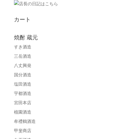
カート
焼酎 蔵元
すき酒造
三岳酒造
八丈興発
国分酒造
塩田酒造
宇都酒造
宮田本店
植園酒造
牟禮鶴酒造
甲斐商店