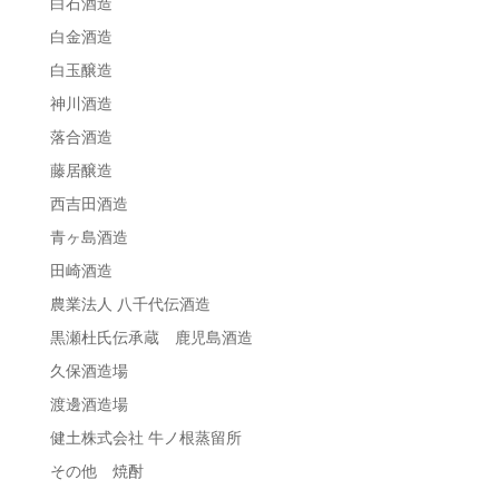
白石酒造
白金酒造
白玉醸造
神川酒造
落合酒造
藤居醸造
西吉田酒造
青ヶ島酒造
田崎酒造
農業法人 八千代伝酒造
黒瀬杜氏伝承蔵 鹿児島酒造
久保酒造場
渡邊酒造場
健土株式会社 牛ノ根蒸留所
その他 焼酎