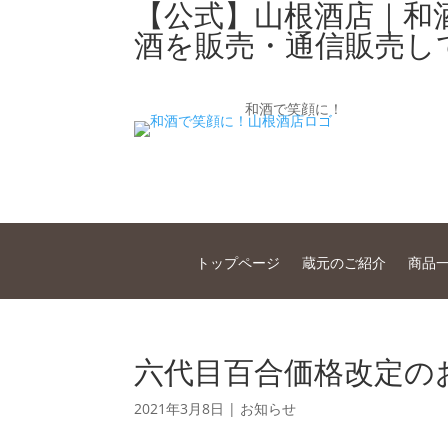
【公式】山根酒店｜和
酒を販売・通信販売し
和酒で笑顔に！
トップページ
蔵元のご紹介
商品
六代目百合価格改定の
2021年3月8日
|
お知らせ