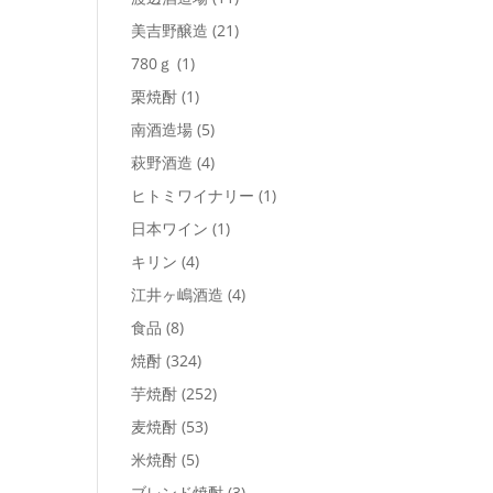
美吉野醸造
(21)
780ｇ
(1)
栗焼酎
(1)
南酒造場
(5)
萩野酒造
(4)
ヒトミワイナリー
(1)
日本ワイン
(1)
キリン
(4)
江井ヶ嶋酒造
(4)
食品
(8)
焼酎
(324)
芋焼酎
(252)
麦焼酎
(53)
米焼酎
(5)
ブレンド焼酎
(3)