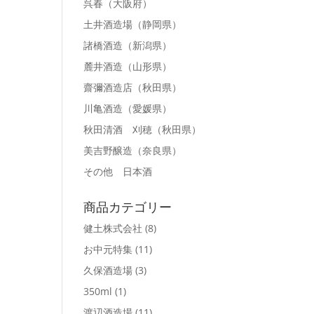
呉春
（大阪府）
土井酒造場
（静岡県）
諸橋酒造
（新潟県）
麓井酒造
（山形県）
齋彌酒造店
（秋田県）
川亀酒造
（愛媛県）
秋田清酒 刈穂
（秋田県）
美吉野醸造
（奈良県）
その他 日本酒
商品カテゴリー
健土株式会社
(8)
お中元特集
(11)
久保酒造場
(3)
350ml
(1)
渡辺酒造場
(11)