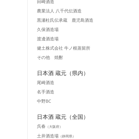
田崎酒造
農業法人 八千代伝酒造
黒瀬杜氏伝承蔵 鹿児島酒造
久保酒造場
渡邊酒造場
健土株式会社 牛ノ根蒸留所
その他 焼酎
日本酒 蔵元（県内）
尾崎酒造
名手酒造
中野BC
日本酒 蔵元（全国）
呉春
（大阪府）
土井酒造場
（静岡県）