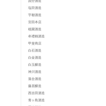
国分酒造
塩田酒造
宇都酒造
宮田本店
植園酒造
牟禮鶴酒造
甲斐商店
白石酒造
白金酒造
白玉醸造
神川酒造
落合酒造
藤居醸造
西吉田酒造
青ヶ島酒造