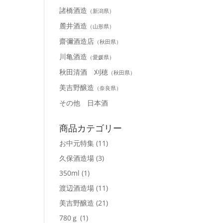
諸橋酒造
（新潟県）
麓井酒造
（山形県）
齋彌酒造店
（秋田県）
川亀酒造
（愛媛県）
秋田清酒 刈穂
（秋田県）
美吉野醸造
（奈良県）
その他 日本酒
商品カテゴリー
お中元特集
(11)
久保酒造場
(3)
350ml
(1)
渡辺酒造場
(11)
美吉野醸造
(21)
780ｇ
(1)