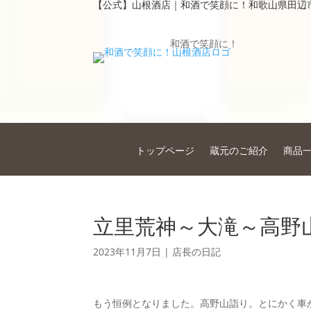
【公式】山根酒店｜和酒で笑顔に！和歌山県田辺
和酒で笑顔に！
トップページ
蔵元のご紹介
商品
立里荒神～大滝～高野
2023年11月7日
|
店長の日記
もう恒例となりました。高野山詣り。とにかく車