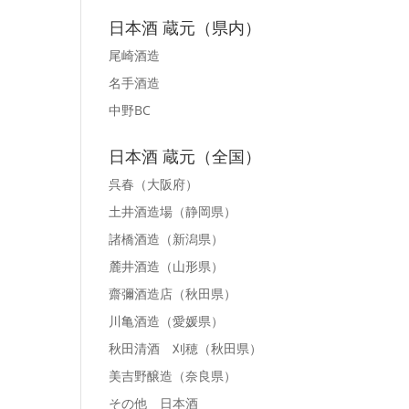
日本酒 蔵元（県内）
尾崎酒造
名手酒造
中野BC
日本酒 蔵元（全国）
呉春
（大阪府）
土井酒造場
（静岡県）
諸橋酒造
（新潟県）
麓井酒造
（山形県）
齋彌酒造店
（秋田県）
川亀酒造
（愛媛県）
秋田清酒 刈穂
（秋田県）
美吉野醸造
（奈良県）
その他 日本酒