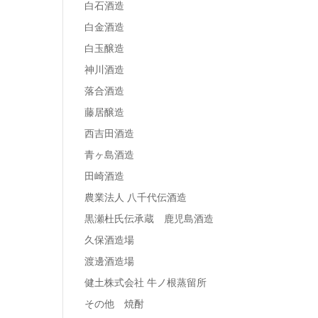
白石酒造
白金酒造
白玉醸造
神川酒造
落合酒造
藤居醸造
西吉田酒造
青ヶ島酒造
田崎酒造
農業法人 八千代伝酒造
黒瀬杜氏伝承蔵 鹿児島酒造
久保酒造場
渡邊酒造場
健土株式会社 牛ノ根蒸留所
その他 焼酎