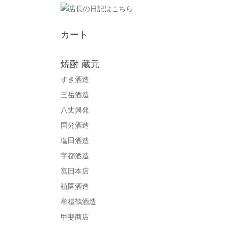
カート
焼酎 蔵元
すき酒造
三岳酒造
八丈興発
国分酒造
塩田酒造
宇都酒造
宮田本店
植園酒造
牟禮鶴酒造
甲斐商店