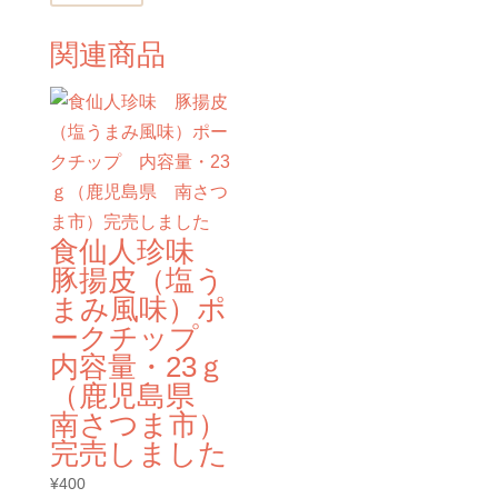
関連商品
食仙人珍味
豚揚皮（塩う
まみ風味）ポ
ークチップ
内容量・23ｇ
（鹿児島県
南さつま市）
完売しました
¥
400