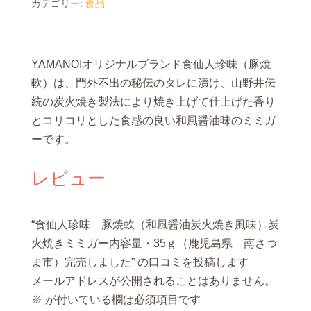
カテゴリー:
食品
YAMANOIオリジナルブランド食仙人珍味（豚焼
軟）は、門外不出の秘伝のタレに漬け、山野井伝
統の炭火焼き製法により焼き上げて仕上げた香り
とコリコリとした食感の良い和風醤油味のミミガ
ーです。
レビュー
“食仙人珍味 豚焼軟（和風醤油炭火焼き風味）炭
火焼きミミガー内容量・35ｇ（鹿児島県 南さつ
ま市）完売しました” の口コミを投稿します
メールアドレスが公開されることはありません。
※
が付いている欄は必須項目です