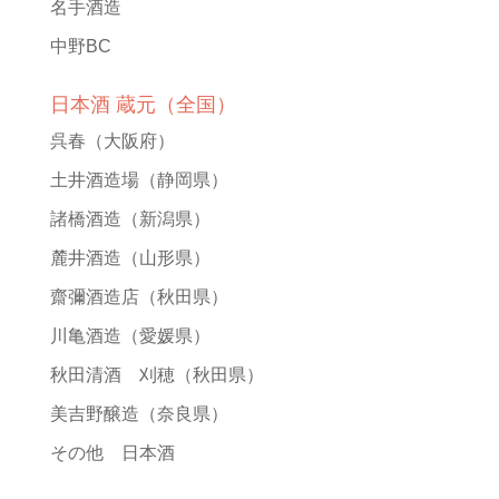
名手酒造
中野BC
日本酒 蔵元（全国）
呉春
（大阪府）
土井酒造場
（静岡県）
諸橋酒造
（新潟県）
麓井酒造
（山形県）
齋彌酒造店
（秋田県）
川亀酒造
（愛媛県）
秋田清酒 刈穂
（秋田県）
美吉野醸造
（奈良県）
その他 日本酒