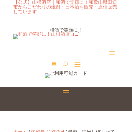
【公式】山根酒店｜和酒で笑顔に！和歌山県田辺
市からこだわりの焼酎・日本酒を販売・通信販売
しています
和酒で笑顔に！
ホーム
/
内容量
/
1800ml
/ 景虎 純米しぼりたて