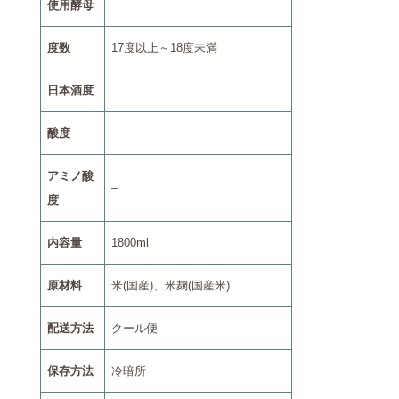
使用酵母
度数
17度以上～18度未満
日本酒度
酸度
–
アミノ酸
–
度
内容量
1800ml
原材料
米(国産)、米麹(国産米)
配送方法
クール便
保存方法
冷暗所