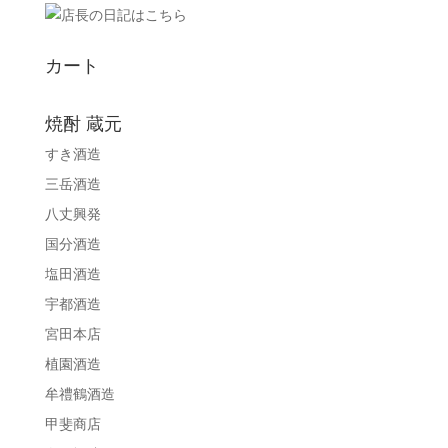
カート
焼酎 蔵元
すき酒造
三岳酒造
八丈興発
国分酒造
塩田酒造
宇都酒造
宮田本店
植園酒造
牟禮鶴酒造
甲斐商店