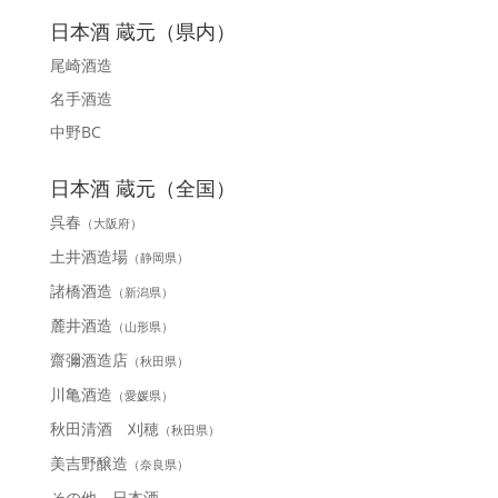
日本酒 蔵元（県内）
尾崎酒造
名手酒造
中野BC
日本酒 蔵元（全国）
呉春
（大阪府）
土井酒造場
（静岡県）
諸橋酒造
（新潟県）
麓井酒造
（山形県）
齋彌酒造店
（秋田県）
川亀酒造
（愛媛県）
秋田清酒 刈穂
（秋田県）
美吉野醸造
（奈良県）
その他 日本酒