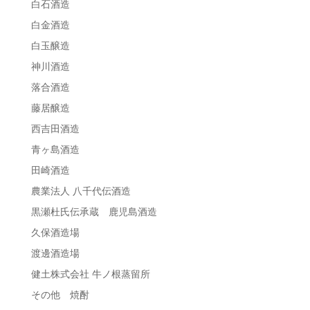
白石酒造
白金酒造
白玉醸造
神川酒造
落合酒造
藤居醸造
西吉田酒造
青ヶ島酒造
田崎酒造
農業法人 八千代伝酒造
黒瀬杜氏伝承蔵 鹿児島酒造
久保酒造場
渡邊酒造場
健土株式会社 牛ノ根蒸留所
その他 焼酎